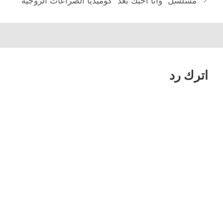
مسلسل “وأنا أحبك بعد” كوميديا الصراعات الزوجية
اترك رد