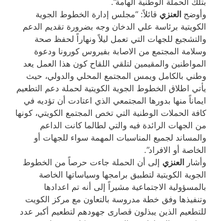
بتلك الحملة الوطنية الهامة”.
وأوضح
العنزي
قائلاً: “مجلس إدارة الخطوط الجوية
الكويتية برئاسة علي الدخان وجه بضرورة تقديم الدعم
والتشجيع للجهات التي تعمل ليلاً ونهاراً لحفظ صحة
وسلامة المجتمع من الاصابة بفيروس كورونا ودعوة
المواطنين والمقيمين لتلقي اللقاح كون هذا العمل يعد
وطني بالكامل ويمس المجتمع المحلي والدولي، حيث
يأتي اطلاق الخطوط الجوية الكويتية لحملة دعم التطعيم
ايماناً منها بدورها المجتمعي الذي اعتادت أن تؤديه في
كافة الحملات الوطنية التي تخص المجتمع الكويتي، كونها
من الجهات الرائدة فيه والتي لطالما كانت الداعم
والمساند لجميع المناسبات المهمة سواء للجهات أو
الخاصة أو الافراد”.
وأشار
العنزي
إلى أن الحملة جاءت حرصاً من الخطوط
الجوية الكويتية لتطبيق برامجها وسياساتها الخاصة
بالمسؤولية الاجتماعية مشيراً إلى أنه تم اعدادها
وتنفيذها وفق خطة مدروسة بالتعاون مع مركز الكويت
للتطعيم الذين يبذلون قصارى جهودهم لتطعيم أكبر عدد