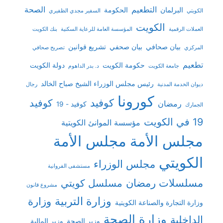
التطعيم
الصحة
البرلمان
الحكومة
الكويتي
السفير مجدي الظفيري
الكويت
العملات الرقمية
المؤسسة العامة للرعاية السكنية
بنك الكويت
بيان صحافي
بيان صحفي
تشريع قوانين
المركزي
تصريح صحافي
تطعيم
حكومة الكويت
دولة الكويت
جامعة الكويت
د. بدر الداهوم
رئيس مجلس الوزراء الشيخ صباح الخالد
ديوان الخدمة المدنية
رجال
كورونا
كوفيد
كوفيد
رمضان
كوفيد - 19
الجمارك
19 في الكويت
مؤسسة الموانئ الكويتية
مجلس الأمة
مجلس الأمة
الكويتي
مجلس الوزراء
مستشفى الفروانية
مسلسلات رمضان
مسلسل كويتي
مشروع قانون
وزارة التربية
وزارة
وزارة التجارة والصناعة الكويتية
وزارة الصحة
الداخلية
وزير الصحة
وزير المالية