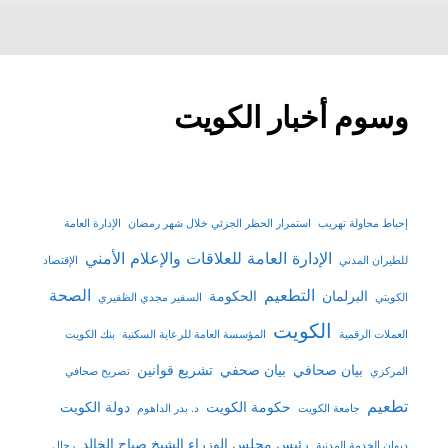
وسوم أخبار الكويت
إحباط محاولة تهريب
استمرار الحظر الجزئي خلال شهر رمضان
الإدارة العامة
الإدارة العامة للعلاقات والإعلام الأمني
للطيران المدني
الإقتصاد
التطعيم
الصحة
البرلمان
الحكومة
الكويتي
السفير مجدي الظفيري
الكويت
العملات الرقمية
المؤسسة العامة للرعاية السكنية
بنك الكويت
بيان صحافي
بيان صحفي
تشريع قوانين
المركزي
تصريح صحافي
تطعيم
حكومة الكويت
دولة الكويت
جامعة الكويت
د. بدر الداهوم
رئيس مجلس الوزراء الشيخ صباح الخالد
ديوان الخدمة المدنية
رجال