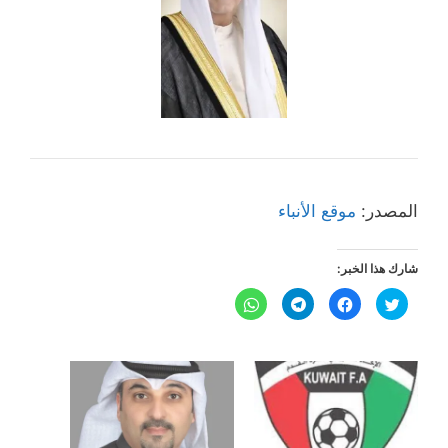
المصدر:
موقع الأنباء
شارك هذا الخبر:
ا
ا
ا
ا
ض
ن
ن
ن
غ
ق
ق
ق
ط
ر
ر
ر
ل
ل
ل
ل
ل
ل
ل
ل
م
م
م
م
ش
ش
ش
ش
ا
ا
ا
ا
ر
ر
ر
ر
ك
ك
ك
ك
ة
ة
ة
ة
ع
ع
ع
ع