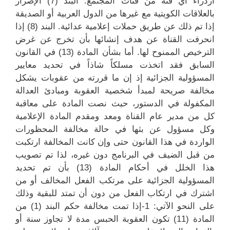
ازدراء أي فئة من فئات المجتمع. البند (7) الإضرار
بالعلاقات الكويتية مع غيرها من الدول العربية أو الصديقة
إذا تم ذلك عن طريق حملات إعلامية عدائية. البند (8) إذا
انحرفت القناة عن هدف إنشائها بأن تخرج عن غرض
الترخيص الممنوح لها. أما بشأن المادة (13) في القانون
السابق فقد اتخذت مسلكاً شاذاً في تحديد معايير
المسؤولية الجزائية إذ إن ما قررته من عقوبات يشكل
مخالفة صريحة لمبدأ شخصية العقوبة ومبادئ العدالة
المكفولة في الدستور، حيث نصت المادة على معاقبة
كل من مدير عام القناة ومعد ومقدم المادة الإعلامية
وكل مسؤول عن بثها في حالة مخالفة المحظورات
الواردة في هذا القانون حتى وإن كانت المخالفة ارتكبت
من قبل الضيف في البرنامج دون غيره، لذا تم تصويب
هذا الخلل في أحكام المادة (13) بأن تم تحديد
المسؤولية الجزائية على مرتكب الفعل المخالف أو من
اشترك في ارتكاب الفعل من دون أن تمتد للبقية وذلك
على النحو الآتي: 1-إذا تمت مخالفة حكم البند (1) من
المادة (11) تكون العقوبة الحبس مدة لا تجاوز سنة أو