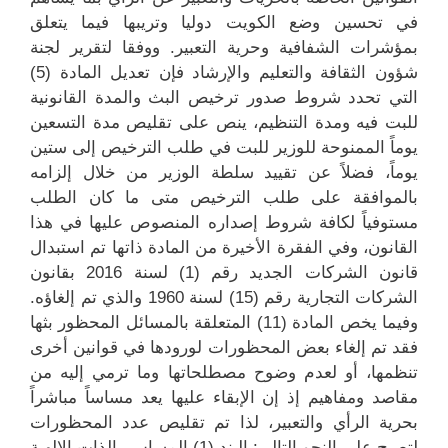
في تحسين وضع الكويت دوليا وتريبها فيما يتعلق
بمؤشرات الشفافية وحرية التعبير. ووفقا لتقرير لجنة
شؤون الثقافة والتعليم والإرشاد فإن تعديل المادة (5)
التي تحدد شروط صدور ترخيص البث والمدة القانونية
للبت فيه ومدة التنظيم، ينص على تقليص مدة التسعين
يوماً الممنوحة للوزير للبت في طلب الترخيص إلى ستين
يوماً، فضلاً عن تقييد سلطة الوزير من خلال إلزامه
بالموافقة على طلب الترخيص متى ما كان الطلب
مستوفياً لكافة شروط إصداره المنصوص عليها في هذا
القانون، وفي الفقرة الأخيرة من المادة ذاتها تم استبدال
قانون الشركات الجديد رقم (1) لسنة 2016 بقانون
الشركات التجارية رقم (15) لسنة 1960 والذي تم إلغاؤه.
وفيما يخص المادة (11) المتعلقة بالمسائل المحظور بثها
فقد تم إلغاء بعض المحظورات لورودها في قوانين أخرى
تنظمها، أو لعدم وضوح مصطلحاتها وما ترمي إليه من
مقاصد ومفاهيم إذ إن الإبقاء عليها يعد مساساً مباشراً
بحرية الرأي والتعبير، لذا تم تقليص عدد المحظورات
لتصبح على النحو التالي: البند (1) المساس بالذات الإلهية