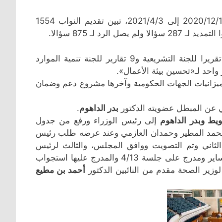
في آخر إحصائية للأمانة العامة لمجلس الأمة خلال من الفترة 2020/12/15 إلى 2021/4/3، تبين تقديم النواب 1554
وجهزت اللجان البرلمانية خلال فترة عملها 66 تقريرا بواقع 50 تقريرا للجنة التشريعية و9 تقارير للجنة تنمية الموارد
 واحد لـ«تحسين بيئة الأعمال».
يع ربط ميزانيات الجهات الحكومية وآخرها مشروع دعم وضمان
ي عن المبطل عضويته الدكتور
بدر الداهوم
.
ويط وبدر الداهوم
إلى رئيس الوزراء ورفع من جدول
مه محمد المطير وحمدان العازمي وعند عرضه طلب رئيس
د الثاني وتم التصويت ووافق المجلس، والثالث لرئيس
الوزراء ومقدم من الدكتور حسن جوهر ومهلهل المضف ومهند الساير ومدرج على جلسة 4/13 والمدرج عليها استجواب
زير الصحة مقدم من النائبين الدكتور
أحمد بن مطيع