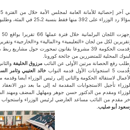
 رد الوزراء على 392 منها فقط بنسبة 25،2 في المئة، وطلبوا التمديد لـ 287 سؤالا ولم يصل الرد لـ 875 سؤالا.
تقريرين لكل من لجان «التعليمية» و«المالية» و«الخارجية» وتقرير
وقدمت الحكومة 39 مشروعا بقانون تمحورت حول مشار
لبنوك المحلية للمتضررين من جائحة كورونا.
طلب رفع الحصانة مرتين الأولى عن النائب
مرزوق الخليفة
والثان
مت 5 استجوابات الأول قدمه النواب
خالد العتيبي وثامر الس
لأعمال لاستقالة الحكومة والثاني إلى رئيس الوزراء أيضا وقد
لوزراء تأجيل الاستجوابات المقدمة له إلى ما بعد دور الانعقا
خر مقدم من النائب مساعد العارضي لرئيس الوزراء واستجواب لو
سعود أبو صليب
.