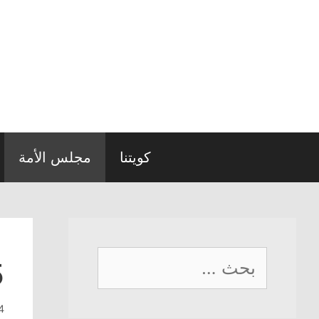
نتقل
لى
لمحتوى
كويتنا
مجلس الأمة
البحث
5 استجواب
عن:
4 أبريل، 