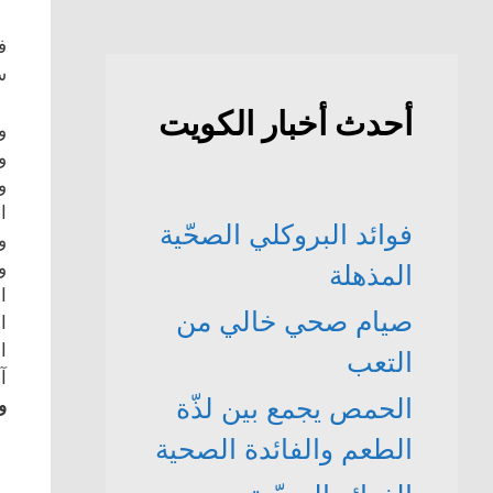
سؤالا
أحدث أخبار الكويت
و
ا
فوائد البروكلي الصحّية
و
وقُد
المذهلة
ا
صيام صحي خالي من
ا
التعب
آ
الحمص يجمع بين لذّة
و
الطعم والفائدة الصحية