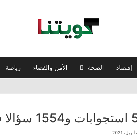
إقتصاد
الصحة
الأمن والقضاء
رياضة
ات و1554 سؤالا في 108 أيام
2021