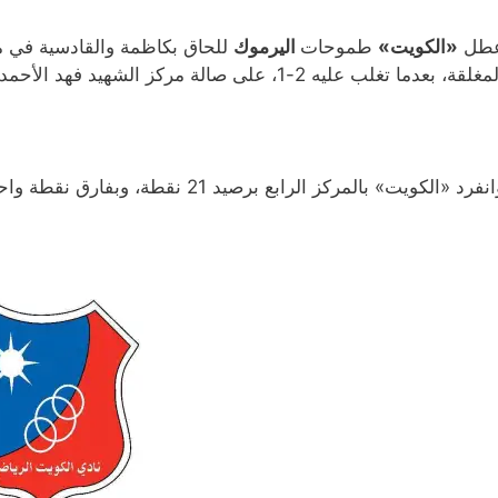
طل
«الكويت»
طموحات
اليرموك
للحاق بكاظمة والقادسية في م
لقة، بعدما تغلب عليه 2-1، على صالة مركز الشهيد فهد الأحمد، الأربعاء، في ختام المرحلة الخامسة عشرة.
نفرد «الكويت» بالمركز الرابع برصيد 21 نقطة، وبفارق نقطة واحدة فقط خلف اليرموك بالذات.