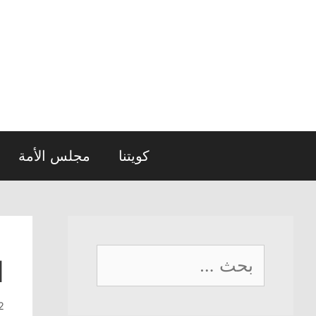
نتقل
لى
لمحتوى
كويتنا
مجلس الأمة
البحث
ا
عن:
2 أبريل، 