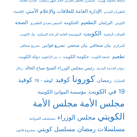
إحباط محاولة تهريب
استمرار الحظر الجزئي خلال شهر رمضان
الإدارة العامة
الإدارة العامة للعلاقات والإعلام الأمني
للطيران المدني
الإقتصاد
التطعيم
الصحة
البرلمان
الحكومة
الكويتي
السفير مجدي الظفيري
الكويت
العملات الرقمية
المؤسسة العامة للرعاية السكنية
بنك الكويت
بيان صحافي
بيان صحفي
تشريع قوانين
المركزي
تصريح صحافي
تطعيم
حكومة الكويت
دولة الكويت
جامعة الكويت
د. بدر الداهوم
رئيس مجلس الوزراء الشيخ صباح الخالد
ديوان الخدمة المدنية
رجال
كورونا
كوفيد
كوفيد
رمضان
كوفيد - 19
الجمارك
19 في الكويت
مؤسسة الموانئ الكويتية
مجلس الأمة
مجلس الأمة
الكويتي
مجلس الوزراء
مستشفى الفروانية
مسلسلات رمضان
مسلسل كويتي
مشروع قانون