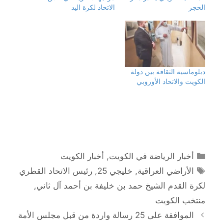
ت
ف
T
W
الحجر
الاتحاد لكرة اليد
و
ي
e
h
ي
س
l
a
ت
ب
e
t
ر
و
g
s
(
ك
r
A
ف
(
a
p
ت
ف
m
p
ح
ت
(
(
ف
ح
ف
ف
ي
ف
ت
ت
ن
ي
ح
ح
دبلوماسية الثقافة بين دولة
ا
ن
ف
ف
الكويت والاتحاد الأوروبي
ف
ا
ي
ي
ذ
ف
ن
ن
ة
ذ
ا
ا
ج
ة
ف
ف
د
ج
ذ
ذ
ي
د
ة
ة
د
ي
ج
ج
ة
د
د
د
)
ة
ي
ي
)
د
د
ة
ة
)
)
التصنيفات
أخبار الرياضة في الكويت
,
أخبار الكويت
الوسوم
الأراضي العراقية
,
خليجي 25
,
رئيس الاتحاد القطري
لكرة القدم الشيخ حمد بن خليفة بن أحمد آل ثاني
,
منتخب الكويت
تصفّح
الموافقة على 25 رسالة واردة من قبل مجلس الأمة