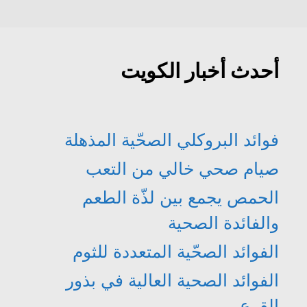
د
ي
ج
ج
ة
د
د
د
)
ة
ي
ي
)
د
د
ة
ة
)
)
أحدث أخبار الكويت
فوائد البروكلي الصحّية المذهلة
صيام صحي خالي من التعب
الحمص يجمع بين لذّة الطعم
والفائدة الصحية
الفوائد الصحّية المتعددة للثوم
الفوائد الصحية العالية في بذور
القرع