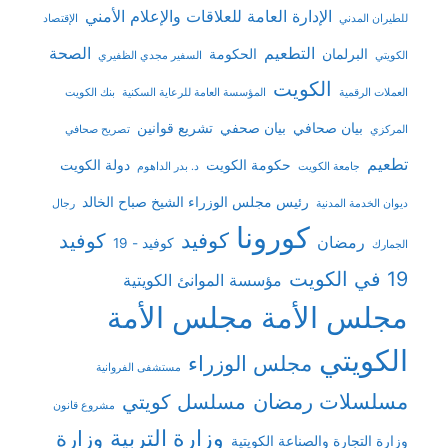
الإدارة العامة للعلاقات والإعلام الأمني
للطيران المدني
الإقتصاد
التطعيم
الصحة
البرلمان
الحكومة
الكويتي
السفير مجدي الظفيري
الكويت
العملات الرقمية
المؤسسة العامة للرعاية السكنية
بنك الكويت
بيان صحافي
بيان صحفي
تشريع قوانين
المركزي
تصريح صحافي
تطعيم
حكومة الكويت
دولة الكويت
جامعة الكويت
د. بدر الداهوم
رئيس مجلس الوزراء الشيخ صباح الخالد
ديوان الخدمة المدنية
رجال
كورونا
كوفيد
كوفيد
رمضان
كوفيد - 19
الجمارك
19 في الكويت
مؤسسة الموانئ الكويتية
مجلس الأمة
مجلس الأمة
الكويتي
مجلس الوزراء
مستشفى الفروانية
مسلسلات رمضان
مسلسل كويتي
مشروع قانون
وزارة التربية
وزارة
وزارة التجارة والصناعة الكويتية