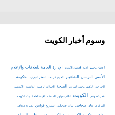
وسوم أخبار الكويت
الإدارة العامة للعلاقات والإعلام
أعضاء مجلس الأمة
اقتصاد الكويت
الأمني
التطعيم
البرلمان
الحكومة
التعليم عن بعد
الحظر الجزئي
الصحة
الخارجية
الدكتور محمد الفارس
العملات الرقمية
القادسية
الكشفية
الكويت
عمل تطوعي
النائب مهلهل المضف
النيابة العامة
بنك الكويت
بيان صحافي
بيان صحفي
تشريع قوانين
المركزي
تصريح صحافي
تطعيم
حكومة الكويت
دولة الكويت
رئيس مجلس الوزراء