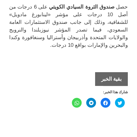
حصل
صندوق الثروة السيادي الكويتي
على 6 درجات من
أصل 10 درجات على مؤشر «لينابورغ مادويل»
للشفافية، وذلك إلى جانب صندوق الاستثمارات العامة
السعودي، فيما تصدر المؤشر نيوزيلندا والنرويج
والولايات المتحدة وأذربيجان وأستراليا وسنغافورة وكندا
والبحرين والإمارات بواقع 10 درجات.
6
بقية الخبر
درجات
شارك هذا الخبر:
من
أصل
ا
ا
ا
ا
ض
ن
ن
ن
10
غ
ق
ق
ق
ط
ر
ر
ر
ل
ل
ل
لشفافية
ل
ل
ل
ل
ل
م
م
م
م
صندوق
ش
ش
ش
ش
ا
ا
ا
ا
الثروة
ر
ر
ر
ر