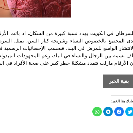
لسرطان في الكويت يهدد نسبة كبيرة من السكان، اذ باتت الأرق
دى المجتمع بالخصوص النساء وشريحة كبار السن،
يمثل السرط
لف نسمة بين الرجال والنساء في البلد، رغم المجهودات المبذولة
ن الأرقام مازلت تتمدد مشكلةً خطر كبير على صحة الأفراد في ال
السرطان
بقية الخبر
في
الكويت
رك هذا الخبر:
أرقام
تثير
ا
ا
ا
ا
ض
ن
ن
ن
الرعب
غ
ق
ق
ق
ط
ر
ر
ر
ل
ل
ل
ل
ل
ل
ل
ل
م
م
م
م