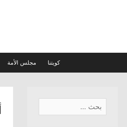
نتقل
لى
لمحتوى
كويتنا
مجلس الأمة
البحث
أ
عن: