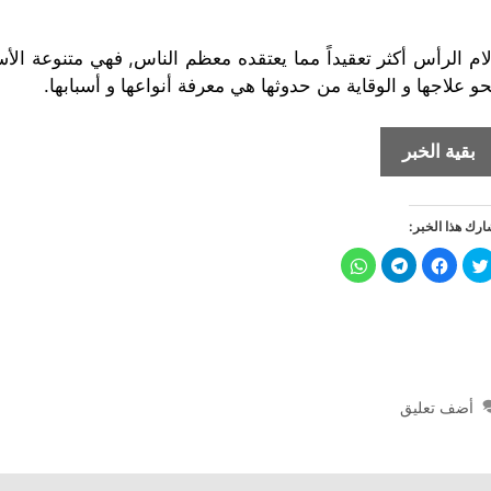
لام الرأس أكثر تعقيداً مما يعتقده معظم الناس, فهي متنوعة الأ
حو علاجها و الوقاية من حدوثها هي معرفة أنواعها و أسبابها.
أنواع
بقية الخبر
الصداع
وأسبابه
رك هذا الخبر:
وطرق
علاجه
ا
ا
ا
ا
ض
ن
ن
ن
غ
ق
ق
ق
ط
ر
ر
ر
ل
ل
ل
ل
ل
ل
ل
ل
م
م
م
م
ش
ش
ش
ش
ا
ا
ا
ا
ر
ر
ر
ر
ك
ك
ك
ك
ة
ة
ة
ة
أضف تعليق
ع
ع
ع
ع
ل
ل
ل
ل
ى
ى
ى
ى
ت
ف
T
W
و
ي
e
h
ي
س
l
a