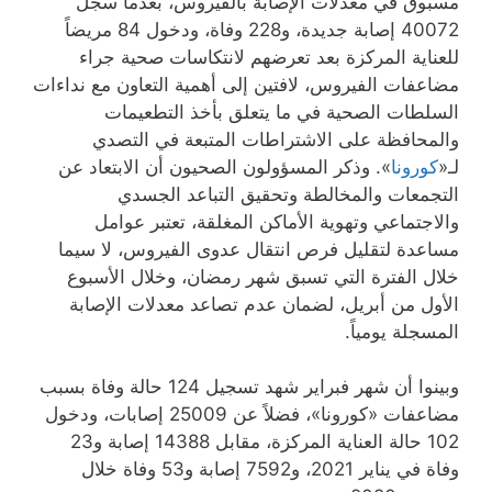
مسبوق في معدلات الإصابة بالفيروس، بعدما سجل
40072 إصابة جديدة، و228 وفاة، ودخول 84 مريضاً
للعناية المركزة بعد تعرضهم لانتكاسات صحية جراء
مضاعفات الفيروس، لافتين إلى أهمية التعاون مع نداءات
السلطات الصحية في ما يتعلق بأخذ التطعيمات
والمحافظة على الاشتراطات المتبعة في التصدي
لـ«
كورونا
». وذكر المسؤولون الصحيون أن الابتعاد عن
التجمعات والمخالطة وتحقيق التباعد الجسدي
والاجتماعي وتهوية الأماكن المغلقة، تعتبر عوامل
مساعدة لتقليل فرص انتقال عدوى الفيروس، لا سيما
خلال الفترة التي تسبق شهر رمضان، وخلال الأسبوع
الأول من أبريل، لضمان عدم تصاعد معدلات الإصابة
المسجلة يومياً.
وبينوا أن شهر فبراير شهد تسجيل 124 حالة وفاة بسبب
مضاعفات «كورونا»، فضلاً عن 25009 إصابات، ودخول
102 حالة العناية المركزة، مقابل 14388 إصابة و23
وفاة في يناير 2021، و7592 إصابة و53 وفاة خلال