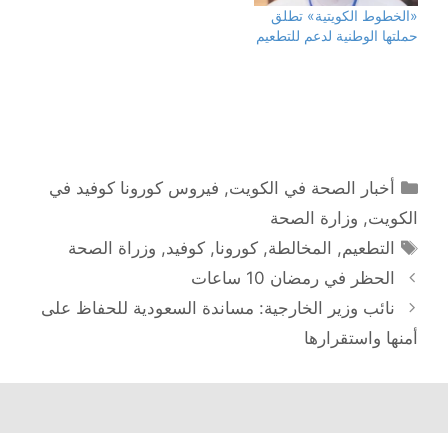
ي
ف
ت
ت
ن
ي
ح
ح
«الخطوط الكويتية» تطلق
ا
ن
ف
ف
حملتها الوطنية لدعم للتطعيم
ف
ا
ي
ي
ذ
ف
ن
ن
ة
ذ
ا
ا
ج
ة
ف
ف
د
ج
ذ
ذ
ي
د
ة
ة
د
ي
ج
ج
ة
د
د
د
)
ة
ي
ي
)
د
د
ة
ة
)
)
التصنيفات
أخبار الصحة في الكويت
,
فيروس كورونا كوفيد في
الكويت
,
وزارة الصحة
الوسوم
التطعيم
,
المخالطة
,
كورونا
,
كوفيد
,
وزراة الصحة
تصفّح
الحظر في رمضان 10 ساعات
المقالات
نائب وزير الخارجية: مساندة السعودية للحفاظ على
أمنها واستقرارها