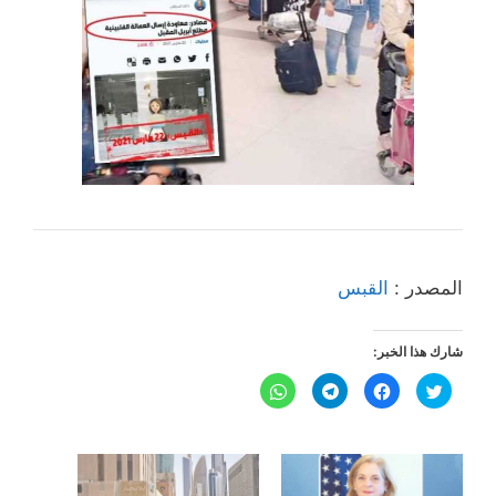
المصدر :
القبس
شارك هذا الخبر:
ا
ا
ا
ا
ض
ن
ن
ن
غ
ق
ق
ق
ط
ر
ر
ر
ل
ل
ل
ل
ل
ل
ل
ل
م
م
م
م
ش
ش
ش
ش
ا
ا
ا
ا