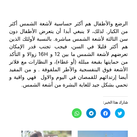
الرضع و
الأطفال هم
أكثر حساسية
لأشعة الشمس
أكثر
من الكبار. لذلك، لا ينبغي أبدا
أن يتعرض
الأطفال دون
سن الثالثة
لأشعة الشمس مباشرة. بالنسبة لأولئك الذين
هم أكثر قليلا في السن، فيجب تجنب قدر الإمكان
تعرضهم
لأشعة الشمس
ما بين 12 و 16H زوالا و التأكد
من حمايتها بقبعة مبللة (أو غطاء)، و النظارات مع
فلاتر
الأشعة فوق البنفسجية
والأطر الملفوفة . و من المفيد
أيضا إرتدائهم للقمصان في اليوم والاول فهي واقية و
تحمي بشكل جيد للغاية
البشرة من
أشعة الشمس
.
شارك هذا الخبر:
ا
ا
ا
ا
ض
ن
ن
ن
غ
ق
ق
ق
ط
ر
ر
ر
ل
ل
ل
ل
ل
ل
ل
ل
م
م
م
م