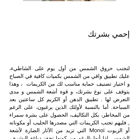
إحمي
بشرتك
لتجنب
حروق الشمس من أول يوم على الشاطيء
،
عليك تطبيق
واقي من الشمس
بكميات كافية
في الصباح
و
اختيار
تصنيف
حماية
مناسب لك من الكريمات
، وهذا
يتوقف
على
نوع بشرتك
، و قوة أشعة الشمس
و مدى
التعرض
لها
.
تطبيق
الدهن أو الكريم
كل ساعتين
بعد
السباحة
.
أما
بالنسبة لأولئك
الذين يرغبون
،
على الرغم
من
المخاطر
، بكل
ال
تكاليف
، الحصول على بشرة سمراء
, فليهم تجنب
الكريمات التي مصدرها الحليب أو مكوناته
أو
الزيوت
Monoi
التي تزيد من
الآثار الضارة ل
أشعة
الشمس
.
إذا
أنها بالرغم من كونها تحفز
دباغة البشرة
،