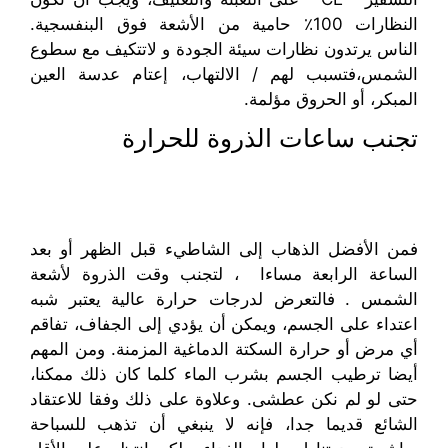
النظارات
100
٪ حامية من
الأشعة فوق البنفسجية
.
الناس يرتدون
نظارات
سيئة الجودة و لاتتكيف
مع
سطوع
الشمس
،فتسبب لهم /
الالتهاب،
إعتام عدسة العين
المبكر،
أو
ال
حروق
مؤلمة
.
تجنب
ساعات
الذروة للحرارة
فمن الأفضل
الذهاب إلى الشاطيء
قبل الظهر
أو
بعد
الساعة الرابعة مساءا
، لتجنب وقت الذروة ل
أشعة
الشمس
. ف
التعرض ل
درجات حرارة
عالية
يعتبر شبه
اعتداء
على
الجسم، و
يمكن أن يؤدي إلى الجفاف، تفاقم
أي
مرض
أو حرارة
السكتة الدماغية
المزمنة
.
ومن المهم
أيضا
ترطيب
الجسم بشرب الماء
كلما كان ذلك ممكنا
،
حتى لو
لم نكن
عطشى.
وعلاوة على ذلك
وفقا لل
اعتقاد
الشائع قديما جدا
، فإنه
لا ينبغي أن تذهب للسباحة