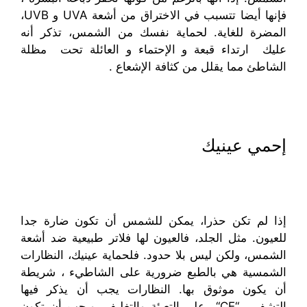
فإنها
أيضا
تتسبب في
الاختراق
من
أشعة
UVA
و UVB
،
ال
مضرة
للغاية
.
لحماية
نفسك من
الشمس،
تذكر أنه
عليك
ارتداء
قبعة و
الإحتماء و العائلة تحت
مظلة
الشاطئ
مما يقلل من
كثافة
الإشعاع
.
إحمي عينيك
إذا
لم تكن حذرا
،
يمكن لل
شمس
أن تكون ضارة
جدا
للعيون.
مثل
الجلد، فال
عيون لها
فلاتر
طبيعية
ضد
أشعة
الشمس
، ولكن
ليس بلا حدود
.
ف
لحماية
عينيك،
النظارات
الشمسية هي
بالطبع
ضرورية على الشاطيء
، شريطة
أن يكون
موثوق بها.
النظارات
يجب أن
يذكر
فيها
التشفير “CE
“
على
التعبئة والتغليف
، و
يجب
أن تكون