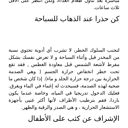
مباشرة بعد
تناول طعام الغداء
، ولكن انتظر
على الأقل
ثلاث ساعات.
كن
حذرا عند
الذهاب للسباحة
لتجنب
السلوك الخطر
، لا تشرب أي
أدوية تحتوي نسبة
من المخدر
قبل وأثناء
السباحة و
لا تعرض
نفسك
بشكل
مفرط
لأشعة الشمس
قبل
معاودة الغطس , فقد تقع
تحت
خطر انخفاض حرارة الجسم
( وهي
الصدمة
الحرارية
بين
درجة حرارة الجلد
و
ماء).
إذا كان شخص ما
ضحية ل
هذه الصدمة
، فسي
حدث
له إغماء في الماء ويغرق.
فعليك الدخول
تدريجيا
في
المياه، وخاصة
عندما يكون
باردا
، فقم بترطيب الأطراف لأنها أكثر غنيى بأجهزة
الاستشعار
الحرارية
،
و هي
الصدر والرقبة
والظهر.
الإشراف
عن كثب
على
الأطفال