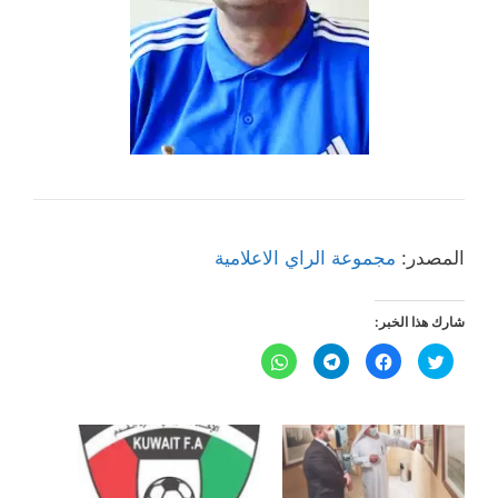
المصدر:
مجموعة الراي الاعلامية
شارك هذا الخبر:
ا
ا
ا
ا
ض
ن
ن
ن
غ
ق
ق
ق
ط
ر
ر
ر
ل
ل
ل
ل
ل
ل
ل
ل
م
م
م
م
ش
ش
ش
ش
ا
ا
ا
ا
ر
ر
ر
ر
ك
ك
ك
ك