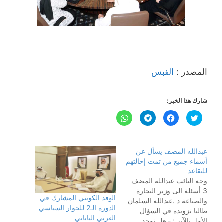
المصدر :
القبس
شارك هذا الخبر:
ا
ا
ا
ا
ض
ن
ن
ن
غ
ق
ق
ق
ط
ر
ر
ر
ل
ل
ل
ل
ل
ل
ل
ل
عبدالله المضف يسأل عن
م
م
م
م
ش
ش
ش
ش
أسماء جميع من تمت إحالتهم
ا
ا
ا
ا
ر
ر
ر
ر
للتقاعد
ك
ك
ك
ك
وجه النائب عبدالله المضف
ة
ة
ة
ة
ع
ع
ع
ع
3 أسئلة الى وزير التجارة
ل
ل
ل
ل
الوفد الكويتي المشارك في
ى
ى
ى
ى
والصناعة د .عبدالله السلمان
ت
ف
T
W
الدورة الـ2 للحوار السياسي
طالبا تزويده في السؤال
و
ي
e
h
العربي الياباني
ي
س
l
a
الأول بالآتي: - هل توجد