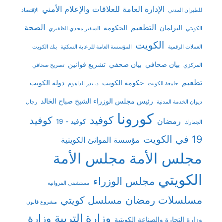
الإدارة العامة للعلاقات والإعلام الأمني
للطيران المدني
الإقتصاد
التطعيم
الصحة
البرلمان
الحكومة
الكويتي
السفير مجدي الظفيري
الكويت
العملات الرقمية
المؤسسة العامة للرعاية السكنية
بنك الكويت
بيان صحافي
بيان صحفي
تشريع قوانين
المركزي
تصريح صحافي
تطعيم
حكومة الكويت
دولة الكويت
جامعة الكويت
د. بدر الداهوم
رئيس مجلس الوزراء الشيخ صباح الخالد
ديوان الخدمة المدنية
رجال
كورونا
كوفيد
كوفيد
رمضان
كوفيد - 19
الجمارك
19 في الكويت
مؤسسة الموانئ الكويتية
مجلس الأمة
مجلس الأمة
الكويتي
مجلس الوزراء
مستشفى الفروانية
مسلسلات رمضان
مسلسل كويتي
مشروع قانون
وزارة التربية
وزارة
وزارة التجارة والصناعة الكويتية