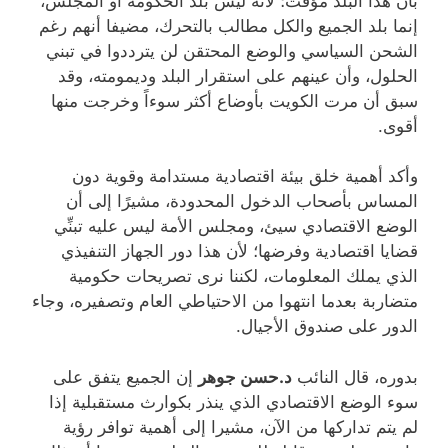
بأن هذا البلد مؤقت؛ لأنه ليس بلد الحكومة أو المجلس،
إنما بلد الجميع والكل مطالب بالتحرك، مضيفا أنهم رغم
الشحن السياسي والوضع المحتقن لن يترددوا في تبني
الحلول، وأن عينهم على استقرار البلد وديمومته، وقد
سبق أن مرت الكويت بأوضاع أكثر سوءاً وخرجت منها
أقوى.
وأكد أهمية خلق بيئة اقتصادية مستدامة وقوية دون
المساس بأصحاب الدخول المحدودة، مشيرًا إلى أن
الوضع الاقتصادي سيئ، ومجلس الأمة ليس عليه تبنِّي
قضايا اقتصادية وفرضها؛ لأن هذا دور الجهاز التنفيذي
الذي يملك المعلومات، لكننا نرى تصريحات حكومية
متضاربة بعدما انتهوا من الاحتياطي العام وتصفيره، وجاء
الدور على صندوق الأجيال.
بدوره، قال النائب
د.حسن جوهر
إن الجميع يتفق على
سوء الوضع الاقتصادي الذي ينذر بكوارث مستقبلية إذا
لم يتم تداركها من الآن، مشيرا إلى أهمية توافر رؤية