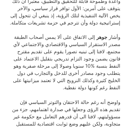
واعدة وطموحة قابلة للتحقيق والتطبيق، معتبرا أن ذلك
يتوقف على آمرين: الأول توافر قرار سياسي، والآخر
يخص الآلية التنفيذية لتلك الرؤية، إذ ينبغي أن تتحول إلى
إستراتيجية دولة وأن تترجم في حزمة تشريعات متكاملة.
وأشار
جوهر
إلى الاتفاق على ألا يمس أصحاب الطبقة
مصدر الاستقرار السياسي والاقتصادي والاجتماعي لأي
مجتمع، لافتا إلى تبنيه تصورا يقوم على تقديم مقترح
قانون يضمن وجود التزام تدريجي بتقليل الاعتماد على
النفط بنسبة %10 سنويا وصولا إلى مرحلة صفرية وهو
يتطلب وجود مصادر أخرى للدخل والتجارب في دول
الخليج كثيرة وكذلك النرويج التي لا تعتمد ميزانيتها على
النفط رغم كونها دولة نفطية.
واوضح أنه رغم حالة الاحتقان والتوتر السياسي فإن
تقديم هذه الرؤى وجعلها في صدارة اهتمامهم، جزء من
مسؤوليتهم، لافتا الى أن قدرهم التعامل مع حكومة غير
متجاوبة، ولكن عليهم وضع ثوابت اقتصادية للمستقبل