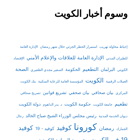
وسوم أخبار الكويت
إحباط محاولة تهريب
استمرار الحظر الجزئي خلال شهر رمضان
الإدارة العامة
الإدارة العامة للعلاقات والإعلام الأمني
للطيران المدني
الإقتصاد
التطعيم
الصحة
البرلمان
الحكومة
الكويتي
السفير مجدي الظفيري
الكويت
العملات الرقمية
المؤسسة العامة للرعاية السكنية
بنك الكويت
بيان صحافي
بيان صحفي
تشريع قوانين
المركزي
تصريح صحافي
تطعيم
حكومة الكويت
دولة الكويت
جامعة الكويت
د. بدر الداهوم
رئيس مجلس الوزراء الشيخ صباح الخالد
ديوان الخدمة المدنية
رجال
كورونا
كوفيد
كوفيد
رمضان
كوفيد - 19
الجمارك
19 في الكويت
مؤسسة الموانئ الكويتية