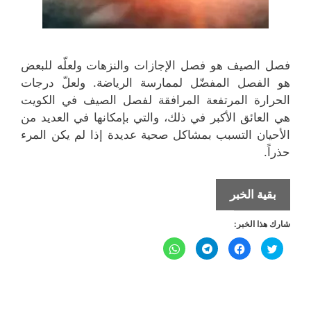
فصل الصيف هو فصل الإجازات والنزهات ولعلّه للبعض
هو الفصل المفضّل لممارسة الرياضة. ولعلّ درجات
الحرارة المرتفعة المرافقة لفصل الصيف في الكويت
هي العائق الأكبر في ذلك، والتي بإمكانها في العديد من
الأحيان التسبب بمشاكل صحية عديدة إذا لم يكن المرء
حذراً.
ما
بقية الخبر
يجب
شارك هذا الخبر:
عليك
مراعاته
ا
ا
ا
ا
ض
ن
ن
ن
عند
غ
ق
ق
ق
ط
ر
ر
ر
ل
ل
ل
ممارسة
ل
ل
ل
ل
ل
م
م
م
م
الرياضة
ش
ش
ش
ش