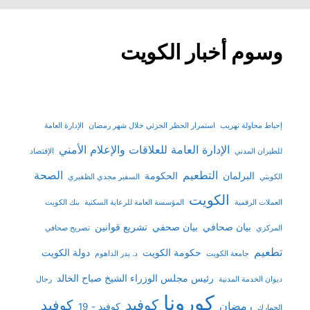
وسوم أخبار الكويت
إحباط محاولة تهريب
استمرار الحظر الجزئي خلال شهر رمضان
الإدارة العامة
الإدارة العامة للعلاقات والإعلام الأمني
للطيران المدني
الإقتصاد
التطعيم
الصحة
البرلمان
الحكومة
الكويتي
السفير مجدي الظفيري
الكويت
العملات الرقمية
المؤسسة العامة للرعاية السكنية
بنك الكويت
بيان صحافي
بيان صحفي
تشريع قوانين
المركزي
تصريح صحافي
تطعيم
حكومة الكويت
دولة الكويت
جامعة الكويت
د. بدر الداهوم
رئيس مجلس الوزراء الشيخ صباح الخالد
ديوان الخدمة المدنية
رجال
كورونا
كوفيد
كوفيد
رمضان
كوفيد - 19
الجمارك