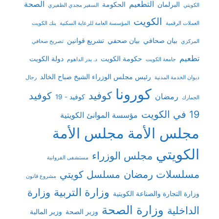
التطعيم
الصحة
البرلمان
الحكومة
الكويتي
السفير مجدي الظفيري
الكويت
العملات الرقمية
المؤسسة العامة للرعاية السكنية
بنك الكويت
بيان صحافي
بيان صحفي
تشريع قوانين
المركزي
تصريح صحافي
تطعيم
حكومة الكويت
دولة الكويت
جامعة الكويت
د. بدر الداهوم
رئيس مجلس الوزراء الشيخ صباح الخالد
ديوان الخدمة المدنية
رجال
كورونا
كوفيد
كوفيد
رمضان
كوفيد - 19
الجمارك
19 في الكويت
مؤسسة الموانئ الكويتية
مجلس الأمة
مجلس الأمة
الكويتي
مجلس الوزراء
مستشفى الفروانية
مسلسلات رمضان
مسلسل كويتي
مشروع قانون
وزارة التربية
وزارة
وزارة التجارة والصناعة الكويتية
وزارة الصحة
الداخلية
وزير الصحة
وزير المالية