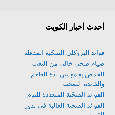
د
ي
ج
ج
ة
د
د
د
)
ة
ي
ي
)
د
د
ة
ة
)
)
أحدث أخبار الكويت
فوائد البروكلي الصحّية المذهلة
صيام صحي خالي من التعب
الحمص يجمع بين لذّة الطعم
والفائدة الصحية
الفوائد الصحّية المتعددة للثوم
الفوائد الصحية العالية في بذور
القرع