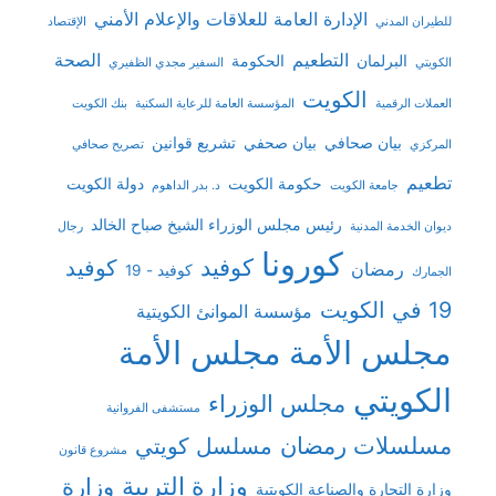
الإدارة العامة للعلاقات والإعلام الأمني
للطيران المدني
الإقتصاد
التطعيم
الصحة
البرلمان
الحكومة
الكويتي
السفير مجدي الظفيري
الكويت
العملات الرقمية
المؤسسة العامة للرعاية السكنية
بنك الكويت
بيان صحافي
بيان صحفي
تشريع قوانين
المركزي
تصريح صحافي
تطعيم
حكومة الكويت
دولة الكويت
جامعة الكويت
د. بدر الداهوم
رئيس مجلس الوزراء الشيخ صباح الخالد
ديوان الخدمة المدنية
رجال
كورونا
كوفيد
كوفيد
رمضان
كوفيد - 19
الجمارك
19 في الكويت
مؤسسة الموانئ الكويتية
مجلس الأمة
مجلس الأمة
الكويتي
مجلس الوزراء
مستشفى الفروانية
مسلسلات رمضان
مسلسل كويتي
مشروع قانون
وزارة التربية
وزارة
وزارة التجارة والصناعة الكويتية