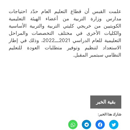
علمت القبس أن قطاع التعليم العام حدّد احتياجات
مدارس وزارة التربية من أعضاء الهيئة التعليمية
الكويتيين من خريجي كليتي التربية والتربية الأساسية
والكليات الأخرى في مختلف التخصصات والمراحل
التعليمية للعام الدراسي 2021ـــ2022، وذلك في إطار
الاستعداد لتنظيم وتوفير متطلبات العودة للتعليم
النظامي سبتمبر المقبل.
المدارس
بقية الخبر
تحتاج
شارك هذا الخبر:
معلمين
كويتيين
ا
ا
ا
ا
ض
ن
ن
ن