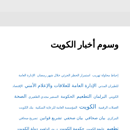
وسوم أخبار الكويت
إحباط محاولة تهريب
استمرار الحظر الجزئي خلال شهر رمضان
الإدارة العامة
الإدارة العامة للعلاقات والإعلام الأمني
للطيران المدني
الإقتصاد
التطعيم
الصحة
البرلمان
الحكومة
الكويتي
السفير مجدي الظفيري
الكويت
العملات الرقمية
المؤسسة العامة للرعاية السكنية
بنك الكويت
بيان صحافي
بيان صحفي
تشريع قوانين
المركزي
تصريح صحافي
تطعيم
حكومة الكويت
دولة الكويت
جامعة الكويت
د. بدر الداهوم