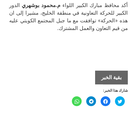
أكد محافظ مبارك الكبير اللواء
م.محمود بوشهري
الدور
الكبير للحركة التعاونية في منطقة الخليج، مشيرا إلى ان
هذه «الحركة» توافقت مع ما جبل المجتمع الكويتي عليه
من قيم التعاون والعمل المشترك.
محافظ
بقية الخبر
مبارك
شارك هذا الخبر:
الكبير:
الحكومة
ا
ا
ا
ا
ض
ن
ن
ن
اتخذت
غ
ق
ق
ق
ط
ر
ر
ر
ل
ل
ل
الإجراءات
ل
ل
ل
ل
ل
م
م
م
م
لضمان
ش
ش
ش
ش
ا
ا
ا
ا
الأمن
ر
ر
ر
ر
ك
ك
ك
ك