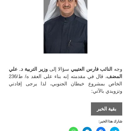
)
ة
ي
ي
)
د
د
ة
ة
)
)
وجه
النائب فارس العتيبي
سؤالا إلى
وزير التربية د. علي
المضف
، قال في مقدمته إنه بناء على العقد ه/ ط/236
الخاص بمشروع خيطان الجنوبي، لذا يرجى إفادتي
وتزويدي بالآتي:
فارس
بقية الخبر
العتيبي يسأل
شارك هذا الخبر:
وزير
التربية
ا
ا
ا
ا