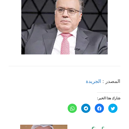
المصدر :
الجريدة
شارك هذا الخبر:
ا
ا
ا
ا
ض
ن
ن
ن
غ
ق
ق
ق
ط
ر
ر
ر
ل
ل
ل
ل
ل
ل
ل
ل
م
م
م
م