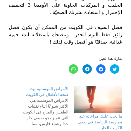
الحليب و المركبات الحاوية على الأوميغا 3 لتخفيف
الإحمرار و استعادة بشرتك الصحيّة .
فصل الصيف في الكويت من الممكن أن يكون فصل
رائع, فقط التزم الحذر . وننصحك باستغلاله لبدء حمية
غذائية, صدقنّا هو أفضل وقت لذلك !
شارك هذا الخبر:
ا
ا
ا
ا
ض
ن
ن
ن
غ
ق
ق
ق
ط
ر
ر
ر
ل
ل
ل
ل
ل
ل
ل
ل
الأمراض الموسمية تهدد
م
م
م
م
ش
ش
ش
ش
صحة الأطفال في الكويت
ا
ا
ا
ا
ر
ر
ر
ر
الامراض الموسمية هي
ك
ك
ك
ك
الأكثر شيوعًا اثناء تقلبات
ة
ة
ة
ة
ع
ع
ع
ع
الطقس والمناخ في الكويت،
ل
ل
ل
ل
ما يجب عليك مراعاته عند
ى
ى
ى
ى
التي تتميز بجو صيفي حار
ت
ف
T
W
ممارسة الرياضة في صيف
جدا وشتاء قارس، مما
و
ي
e
h
الكويت الحار
ي
س
l
a
يساعد على إنتشار الأمراض