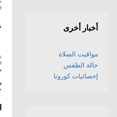
ح
ا
ع
أخبار أخرى
مواقيت الصلاة
ت
ا
حالة الطقس
م
إحصائيات كورونا
و
ج
ا