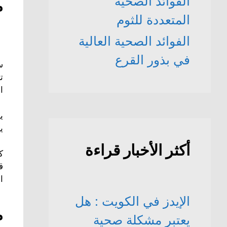
الفوائد الصحّية
م
المتعددة للثوم
الفوائد الصحية العالية
في بذور القرع
س
ت
ا
ي
ي
أكثر الأخبار قراءة
ك
ق
ا
الإيدز في الكويت : هل
م
يعتبر مشكلة صحية