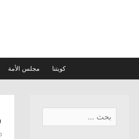
نتقل
لى
لمحتوى
كويتنا
مجلس الأمة
البحث
س
عن:
30 يو