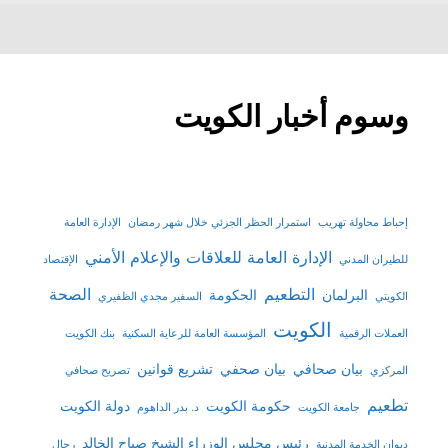
وسوم أخبار الكويت
إحباط محاولة تهريب
استمرار الحظر الجزئي خلال شهر رمضان
الإدارة العامة
الإدارة العامة للعلاقات والإعلام الأمني
للطيران المدني
الإقتصاد
التطعيم
الصحة
البرلمان
الحكومة
الكويتي
السفير مجدي الظفيري
الكويت
العملات الرقمية
المؤسسة العامة للرعاية السكنية
بنك الكويت
بيان صحافي
بيان صحفي
تشريع قوانين
المركزي
تصريح صحافي
تطعيم
حكومة الكويت
دولة الكويت
جامعة الكويت
د. بدر الداهوم
رئيس مجلس الوزراء الشيخ صباح الخالد
ديوان الخدمة المدنية
رجال