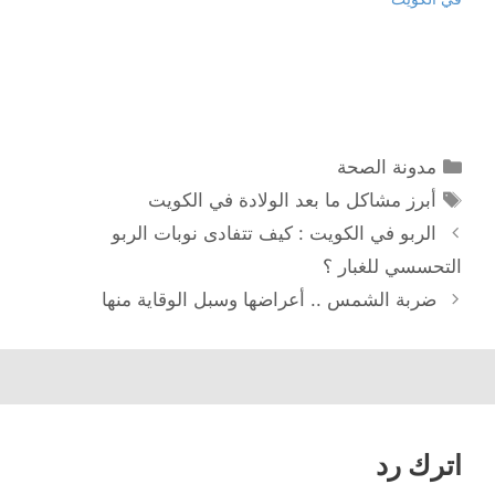
ف
ا
ي
ي
ذ
ف
ن
ن
ة
ذ
ا
ا
ج
ة
ف
ف
د
ج
ذ
ذ
ي
د
ة
ة
د
ي
ج
ج
ة
د
د
د
)
ة
ي
ي
)
د
د
ة
ة
)
)
التصنيفات
مدونة الصحة
الوسوم
أبرز مشاكل ما بعد الولادة في الكويت
تصفّح
الربو في الكويت : كيف تتفادى نوبات الربو
المقالات
التحسسي للغبار ؟
ضربة الشمس .. أعراضها وسبل الوقاية منها
اترك رد