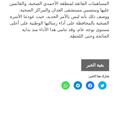
المساهمات الفائقة لمنطقة الأحمدي الصحية، والقائمين
عليها ومنتسبي مستشفى العدان والمراكز الصحية،
ووصف ذلك بأنه ليس بالأمر الجديد، حيث عودتنا الأسرة
الصحية بالمحافظة على أداء رسالتها الوطنية على أعلى
مستوى بوجه عام، وقد تنامى هذا الأداء منذ بداية
الجائحة وحتى اللحظة.
محافظ
بقية الخبر
الأحمدي
شارك هذا الخبر:
اطلع
على
ا
ا
ا
ا
ض
ن
ن
ن
أحدث
غ
ق
ق
ق
ط
ر
ر
ر
ل
ل
جهود
ل
ل
ل
ل
ل
ل
م
م
م
م
المنطقة
ش
ش
ش
ش
ا
ا
ا
ا
الصحية
ر
ر
ر
ر
ك
ك
ك
ك
في