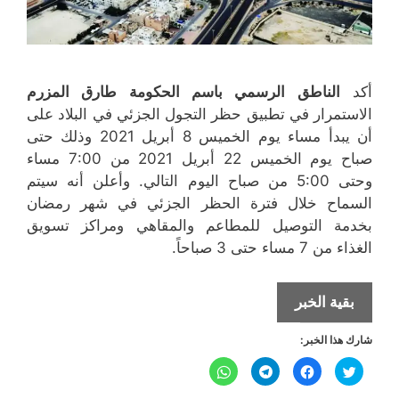
أكد
الناطق الرسمي باسم الحكومة طارق المزرم
الاستمرار في تطبيق حظر التجول الجزئي في البلاد على
أن يبدأ مساء يوم الخميس 8 أبريل 2021 وذلك حتى
صباح يوم الخميس 22 أبريل 2021 من 7:00 مساء
وحتى 5:00 من صباح اليوم التالي. وأعلن أنه سيتم
السماح خلال فترة الحظر الجزئي في شهر رمضان
بخدمة التوصيل للمطاعم والمقاهي ومراكز تسويق
الغذاء من 7 مساء حتى 3 صباحاً.
الناطق
بقية الخبر
الرسمي
شارك هذا الخبر:
باسم
الحكومة:الحظر
ا
ا
ا
ا
ض
ن
ن
ن
من
غ
ق
ق
ق