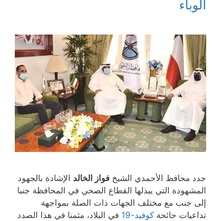
الوباء
د
ي
ج
ج
ة
د
د
د
)
ة
ي
ي
)
د
د
ة
ة
)
)
جدد محافظ الأحمدي الشيخ
فواز الخالد
الإشادة بالجهود
المشهودة التي يبذلها القطاع الصحي في المحافظة جنبا
إلى جنب مع مختلف الجهات ذات الصلة بمواجهة
تداعيات جائحة
كوفيد-19
في البلاد، مثمنا في هذا الصدد