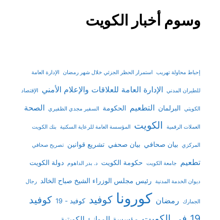
وسوم أخبار الكويت
إحباط محاولة تهريب
استمرار الحظر الجزئي خلال شهر رمضان
الإدارة العامة
الإدارة العامة للعلاقات والإعلام الأمني
للطيران المدني
الإقتصاد
التطعيم
الصحة
البرلمان
الحكومة
الكويتي
السفير مجدي الظفيري
الكويت
العملات الرقمية
المؤسسة العامة للرعاية السكنية
بنك الكويت
بيان صحافي
بيان صحفي
تشريع قوانين
المركزي
تصريح صحافي
تطعيم
حكومة الكويت
دولة الكويت
جامعة الكويت
د. بدر الداهوم
رئيس مجلس الوزراء الشيخ صباح الخالد
ديوان الخدمة المدنية
رجال
كورونا
كوفيد
كوفيد
رمضان
كوفيد - 19
الجمارك
19 في الكويت
مؤسسة الموانئ الكويتية