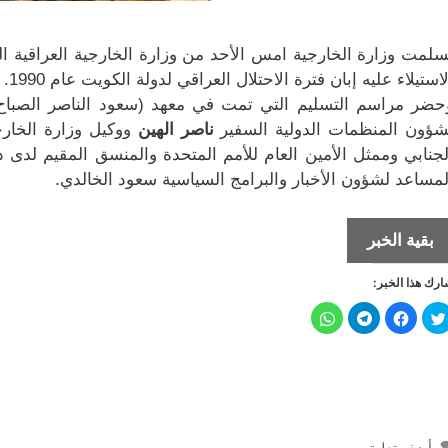
سلمت وزارة الخارجية امس الأحد من وزارة الخارجية العراقية الد
لاستيلاء عليه إبان فترة الاحتلال العراقي لدولة الكويت عام 1990.
حضر مراسم التسليم التي تمت في معهد (سعود الناصر الصباح ا
شؤون المنظمات الدولية السفير
ناصر الهين
ووكيل وزارة الخارج
لجنابي وممثل الأمين العام للأمم المتحدة والمنسق المقيم لدى د
لمساعد لشؤون الأخبار والبرامج السياسية سعود الخالدي.
عودة
بقية الخبر
دفعة
رك هذا الخبر:
من
الأرشيف
ا
ا
ا
ا
ض
ن
ن
ن
الكويتي
غ
ق
ق
ق
ط
ر
ر
ر
ل
ل
ل
ل
الموجود
ل
ل
ل
ل
م
م
م
م
في
ش
ش
ش
ش
ا
ا
ا
ا
العراق
ر
ر
ر
ر
ك
ك
ك
ك
ة
ة
ة
ة
أضف تعليق