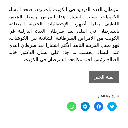
سرطان الغدة الدرقية في الكويت بات يهدد صحة النساء
الكويتيات بسبب انتشار هذا المرض وسط الجنس
اللطيف مثلما أظهرته الإحصائيات الحديثة المتعلقة
بالسرطان في البلد،
يعد سرطان الغدة الدرقية في
الكويت من الأمراض السرطانية الشائعة بين الكويتيات،
فهو يحتل المرتبة الثانية الأكثر انتشارا بعد
سرطان الثدي
عند النساء، بحسب ما جاء على لسان الدكتور خالد
الصالح رئيس لجنة مكافحة السرطان في الكويت.
سرطان
بقية الخبر
الغدة
الدرقية
شارك هذا الخبر:
يهدد
الكويتيات
ا
ا
ا
ا
ض
ن
ن
ن
غ
ق
ق
ق
ط
ر
ر
ر
ل
ل
ل
ل
ل
ل
ل
ل
م
م
م
م