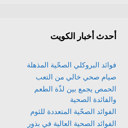
د
ج
ذ
ذ
ي
د
ة
ة
د
ي
ج
ج
ة
د
د
د
)
ة
ي
ي
)
د
د
ة
ة
)
)
أحدث أخبار الكويت
فوائد البروكلي الصحّية المذهلة
صيام صحي خالي من التعب
الحمص يجمع بين لذّة الطعم
والفائدة الصحية
الفوائد الصحّية المتعددة للثوم
الفوائد الصحية العالية في بذور