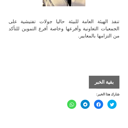
تنفذ الهيئة العامة للبيئة حاليا جولات تفتيشية على
الجمعيات التعاونية وأفرعها وخاصة أفرع التموين للتأكد
من التزامها بالمعايير.
«البيئة»
بقية الخبر
تفتش
شارك هذا الخبر:
مخازن
الجمعيات
ا
ا
ا
ا
ض
ن
ن
ن
للتأكد
غ
ق
ق
ق
ط
ر
ر
ر
ل
ل
من
ل
ل
ل
ل
ل
ل
م
م
م
م
اشتراطات
ش
ش
ش
ش