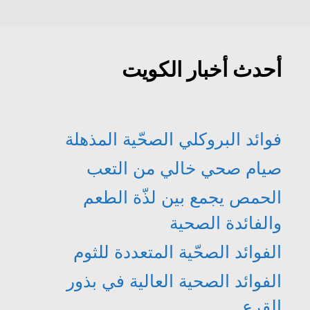
د
ي
ج
ج
ة
د
د
د
)
ة
ي
ي
)
د
د
ة
ة
)
)
أحدث أخبار الكويت
فوائد البروكلي الصحّية المذهلة
صيام صحي خالي من التعب
الحمص يجمع بين لذّة الطعم
والفائدة الصحية
الفوائد الصحّية المتعددة للثوم
الفوائد الصحية العالية في بذور
القرع