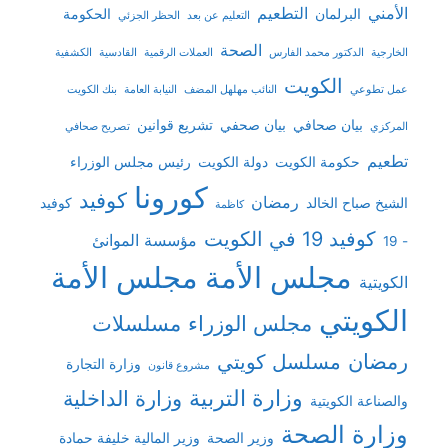
الأمني
التطعيم
البرلمان
الحكومة
التعليم عن بعد
الحظر الجزئي
الصحة
الخارجية
الدكتور محمد الفارس
العملات الرقمية
القادسية
الكشفية
الكويت
عمل تطوعي
النائب مهلهل المضف
النيابة العامة
بنك الكويت
بيان صحافي
بيان صحفي
تشريع قوانين
المركزي
تصريح صحافي
تطعيم
حكومة الكويت
دولة الكويت
رئيس مجلس الوزراء
كورونا
كوفيد
رمضان
الشيخ صباح الخالد
كوفيد
كاظمة
كوفيد 19 في الكويت
مؤسسة الموانئ
- 19
مجلس الأمة
مجلس الأمة
الكويتية
الكويتي
مجلس الوزراء
مسلسلات
رمضان
مسلسل كويتي
وزارة التجارة
مشروع قانون
وزارة التربية
وزارة الداخلية
والصناعة الكويتية
وزارة الصحة
وزير الصحة
وزير المالية خليفة حمادة