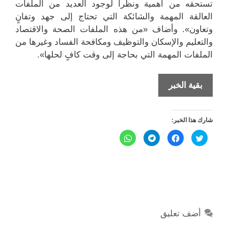
تستحقه من أهمية ونظراً لوجود العديد من الملفات
العالقة المهمة والشائكة التي تحتاج إلى جهد وتفانٍ
وتعاون». وأضاف «من هذه الملفات الصحة والاقتصاد
والتعليم والإسكان والتوظيف ومكافحة الفساد وغيرها من
الملفات المهمة التي بحاجة إلى وقت كافٍ لحلها».
موافقة
بقية الخبر
مجلس
الأمة
شارك هذا الخبر:
على
تأجيل
ا
ا
ا
ا
ض
ن
ن
ن
استجواب
غ
ق
ق
ق
ط
ر
ر
ر
الشيخ
ل
ل
ل
ل
ل
ل
ل
ل
م
م
م
م
صباح
ش
ش
ش
ش
ا
ا
ا
ا
الخالد
ر
ر
ر
ر
ك
ك
ك
ك
ة
ة
ة
ة
ع
ع
ع
ع
أضف تعليق
ل
ل
ل
ل
ى
ى
ى
ى
ت
ف
T
W