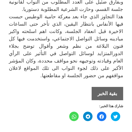
وبفارق ضئيل على العدد المطلوب من النواب لقانونية
جلسة القسم، وحازت الشرعية المطلوبة دستوريا.
هذا التجاوز الذي جاء بعد معركة حامية الوطيس حبست
فيها الأنفاس بانتظار اليقين، الذي تأخر حتى الساعات
الاخيرة قبل انعقاد الجلسة، وكانت اهم اسلحته واكبر
ميادينه وسائل التواصل الاجتماعي، واستخدمت فيها كل
فنون البلاغة من نظم وشعر وأقوال توضح بجلاء
الدورالمتزايد لوسائل التواصل في التأثير على الرأي
العام وقيادته وتوجيهه نحو مواقف محددة، وكان المؤشر
الأكبر على ذلك لجوء النواب الى تلك المواقع لاعلان
مواقفهم من حضور الجلسة او مقاطعتها.
الحكومة
بقية الخبر
تتجاوز
شارك هذا الخبر:
(أمّ
المواجهات)
ا
ا
ا
ا
ض
ن
ن
ن
غ
ق
ق
ق
ط
ر
ر
ر
ل
ل
ل
ل