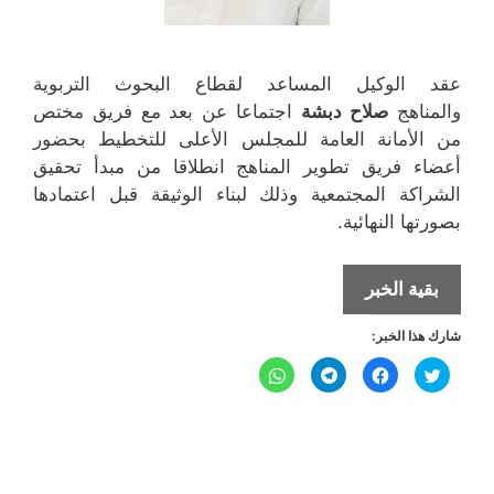
عقد الوكيل المساعد لقطاع البحوث التربوية
والمناهج
صلاح دبشة
اجتماعا عن بعد مع فريق مختص
من الأمانة العامة للمجلس الأعلى للتخطيط بحضور
أعضاء فريق تطوير المناهج انطلاقا من مبدأ تحقيق
الشراكة المجتمعية وذلك لبناء الوثيقة قبل اعتمادها
بصورتها النهائية.
التربية
بقية الخبر
بالتعاون
شارك هذا الخبر:
مع
التخطيط
ا
ا
ا
ا
ض
ن
ن
ن
تضع
غ
ق
ق
ق
ط
ر
ر
ر
ل
ل
الإطار
ل
ل
ل
ل
ل
ل
م
م
م
م
المرجعي
ش
ش
ش
ش
ا
ا
ا
ا
للمنهج
ر
ر
ر
ر