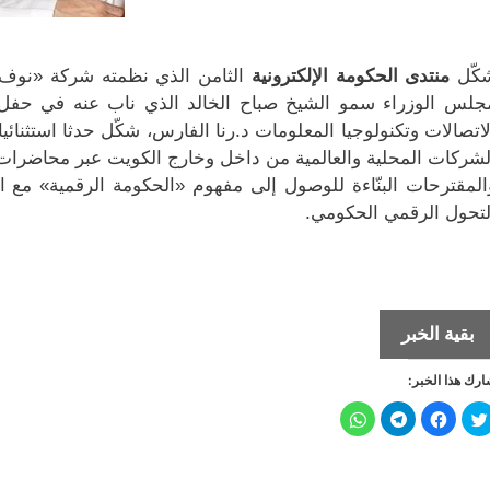
كّل
منتدى الحكومة الإلكترونية
جلس الوزراء سمو الشيخ صباح الخالد الذي ناب عنه في حفل ال
لاتصالات وتكنولوجيا المعلومات د.رنا الفارس، شكّل حدثا استثنائ
لشركات المحلية والعالمية من داخل وخارج الكويت عبر محاضرات
المقترحات البنّاءة للوصول إلى مفهوم «الحكومة الرقمية» مع 
لتحول الرقمي الحكومي.
التجربة
بقية الخبر
الرقمية
رك هذا الخبر:
تعود
من
ا
ا
ا
ا
ض
ن
ن
ن
جديد
غ
ق
ق
ق
ط
ر
ر
ر
ل
ل
ل
ل
ل
ل
ل
ل