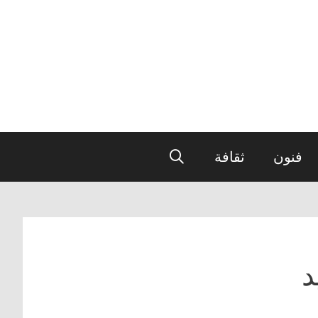
فنون
ثقافة
د