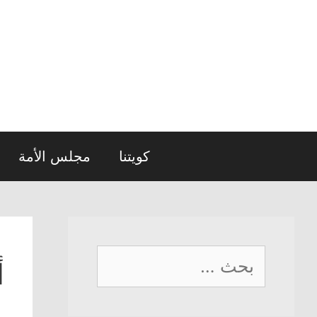
نتقل
لى
لمحتوى
كويتنا
مجلس الأمة
البحث
أ
عن: