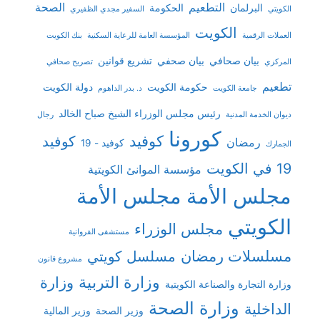
التطعيم
الصحة
البرلمان
الحكومة
الكويتي
السفير مجدي الظفيري
الكويت
العملات الرقمية
المؤسسة العامة للرعاية السكنية
بنك الكويت
بيان صحافي
بيان صحفي
تشريع قوانين
المركزي
تصريح صحافي
تطعيم
حكومة الكويت
دولة الكويت
جامعة الكويت
د. بدر الداهوم
رئيس مجلس الوزراء الشيخ صباح الخالد
ديوان الخدمة المدنية
رجال
كورونا
كوفيد
كوفيد
رمضان
كوفيد - 19
الجمارك
19 في الكويت
مؤسسة الموانئ الكويتية
مجلس الأمة
مجلس الأمة
الكويتي
مجلس الوزراء
مستشفى الفروانية
مسلسلات رمضان
مسلسل كويتي
مشروع قانون
وزارة التربية
وزارة
وزارة التجارة والصناعة الكويتية
وزارة الصحة
الداخلية
وزير الصحة
وزير المالية