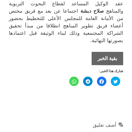
عقد الوكيل المساعد لقطاع البحوث التربوية
والمناهج
صلاح دبشة
اجتماعا عن بعد مع فريق مختص
من الأمانة العامة للمجلس الأعلى للتخطيط بحضور
أعضاء فريق تطوير المناهج انطلاقا من مبدأ تحقيق
الشراكة المجتمعية وذلك لبناء الوثيقة قبل اعتمادها
بصورتها النهائية.
التربية
بقية الخبر
بالتعاون
شارك هذا الخبر:
مع
التخطيط
ا
ا
ا
ا
ض
ن
ن
ن
تضع
غ
ق
ق
ق
ط
ر
ر
ر
ل
ل
الإطار
ل
ل
ل
ل
ل
ل
م
م
م
م
المرجعي
ش
ش
ش
ش
ا
ا
ا
ا
للمنهج
ر
ر
ر
ر
ك
ك
ك
ك
الدراسي
ة
ة
ة
ة
ع
ع
ع
ع
الوطني
أضف تعليق
ل
ل
ل
ل
ى
ى
ى
ى
الجديد