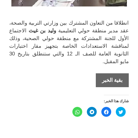
انطلاقا من التعاون المشترك بين وزارتي التربية والصحة،
عقد مدير منطقة حولي التعليمية
وليد بن غيث
الاجتماع
الأول للجنة المشتركة مع منطقة حولي الصحية، وذلك
لمناقشة الاستعدادات الخاصة بتجهيز مقار اختبارات
الثانوية العامة للصف الـ 12 والتي ستنطلق بتاريخ 30
مايو المقبل.
تشكيل
بقية الخبر
43
لجنة
شارك هذا الخبر:
لاختبارات
الثانوية
ا
ا
ا
ا
ض
ن
ن
ن
العامة
غ
ق
ق
ق
ط
ر
ر
ر
ل
ل
ل
ل
ل
ل
ل
ل
م
م
م
م
ش
ش
ش
ش