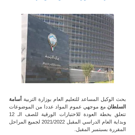
ا
ن
ف
ف
ف
ا
ي
ي
ذ
ف
ن
ن
ة
ذ
ا
ا
ج
ة
ف
ف
د
ج
ذ
ذ
ي
د
ة
ة
د
ي
ج
ج
ة
د
د
د
)
ة
ي
ي
)
د
د
ة
ة
)
)
بحث الوكيل المساعد للتعليم العام بوزارة التربية
أسامة
السلطان
مع موجهي عموم المواد عددا من الموضوعات
تتعلق بخطة العودة للاختبارات الورقية للصف الـ 12
وبداية العام الدراسي المقبل 2021/2022 لجميع المراحل
المقررة بسبتمبر المقبل.