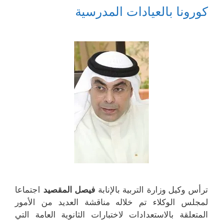
ف
ا
ي
ي
ذ
ف
ن
ن
كورونا بالعيادات المدرسية
ة
ذ
ا
ا
ج
ة
ف
ف
د
ج
ذ
ذ
ي
د
ة
ة
د
ي
ج
ج
ة
د
د
د
)
ة
ي
ي
)
د
د
ة
ة
)
)
ترأس وكيل وزارة التربية بالإنابة
فيصل المقصيد
اجتماعا
لمجلس الوكلاء تم خلاله مناقشة العديد من الأمور
المتعلقة بالاستعدادات لاختبارات الثانوية العامة التي