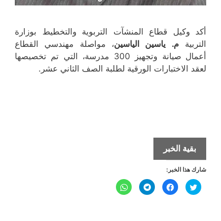
أكد وكيل قطاع المنشآت التربوية والتخطيط بوزارة
التربية
م. ياسين الياسين
، مواصلة مهندسي القطاع
أعمال صيانة وتجهيز 300 مدرسة، التي تم تخصيصها
لعقد الاختبارات الورقية لطلبة الصف الثاني عشر.
ياسين
بقية الخبر
الياسين
شارك هذا الخبر:
لـ
الجريدة.:
ا
ا
ا
ا
ض
ن
ن
ن
تجهيز
غ
ق
ق
ق
ط
ر
ر
ر
ل
ل
300
ل
ل
ل
ل
ل
ل
م
م
م
م