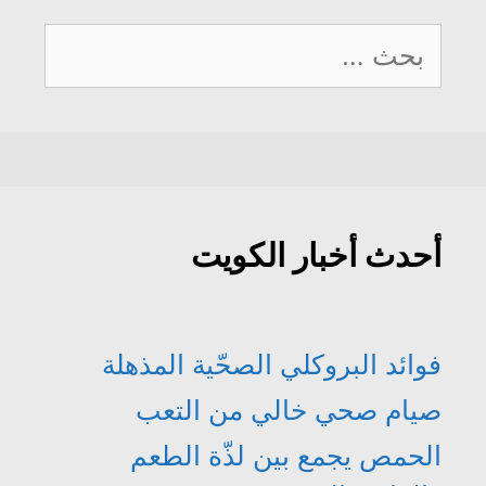
ج
ة
ف
ف
د
ج
ذ
ذ
البحث
ي
د
ة
ة
د
ي
ج
ج
ة
د
د
د
عن:
)
ة
ي
ي
)
د
د
ة
ة
)
)
أحدث أخبار الكويت
فوائد البروكلي الصحّية المذهلة
صيام صحي خالي من التعب
الحمص يجمع بين لذّة الطعم