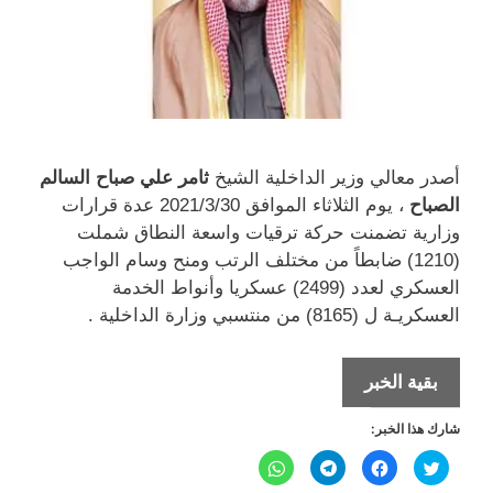
أصدر معالي وزير الداخلية الشيخ
ثامر علي صباح السالم
الصباح
، يوم الثلاثاء الموافق 2021/3/30 عدة قرارات
وزارية تضمنت حركة ترقيات واسعة النطاق شملت
(1210) ضابطاً من مختلف الرتب ومنح وسام الواجب
العسكري لعدد (2499) عسكريا وأنواط الخدمة
العسكريـة ل (8165) من منتسبي وزارة الداخلية .
قرارات
بقية الخبر
وزارية
شارك هذا الخبر:
لترقية
1210
ا
ا
ا
ا
ض
ن
ن
ن
ضابط
غ
ق
ق
ق