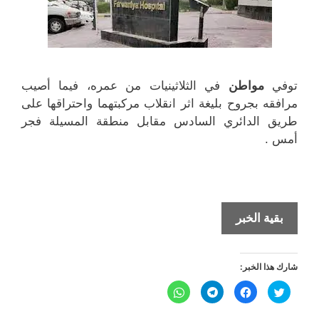
توفي
مواطن
في الثلاثينيات من عمره، فيما أصيب
مرافقه بجروح بليغة اثر انقلاب مركبتهما واحتراقها على
طريق الدائري السادس مقابل منطقة المسيلة فجر
أمس .
حادث
بقية الخبر
سير
يؤدي
شارك هذا الخبر:
الى
وفاة
ا
ا
ا
ا
ض
ن
ن
ن
مواطن
غ
ق
ق
ق
ط
ر
ر
ر