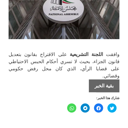
وافقت
اللجنة التشريعية
على الاقتراح بقانون بتعديل
قانون الجزاء، بحيث لا تسري أحكام الحبس الاحتياطي
على قضايا الرأي، الذي كان محل رفض حكومي
وقضائي.
تعديل
بقية الخبر
قانون
شارك هذا الخبر:
الجزاء
وأحكام
ا
ا
ا
ا
ض
ن
ن
ن
قضايا
غ
ق
ق
ق
ط
ر
ر
ر
ل
ل
الرأي
ل
ل
ل
ل
ل
ل
م
م
م
م