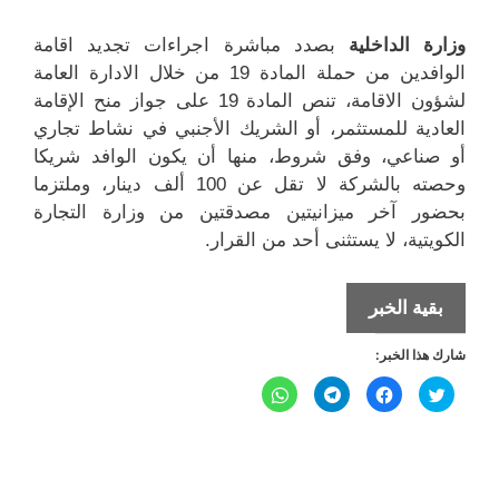
وزارة الداخلية
بصدد مباشرة اجراءات تجديد اقامة
الوافدين من حملة المادة 19 من خلال الادارة العامة
لشؤون الاقامة، تنص المادة 19 على جواز منح الإقامة
العادية للمستثمر، أو الشريك الأجنبي في نشاط تجاري
أو صناعي، وفق شروط، منها أن يكون الوافد شريكا
وحصته بالشركة لا تقل عن 100 ألف دينار، وملتزما
بحضور آخر ميزانيتين مصدقتين من وزارة التجارة
الكويتية، لا يستثنى أحد من القرار.
اجراءات
بقية الخبر
تجديد
شارك هذا الخبر:
اقامة
الوافدين
ا
ا
ا
ا
ض
ن
ن
ن
من
غ
ق
ق
ق
ط
ر
ر
ر
ل
ل
حملة
ل
ل
ل
ل
ل
ل
م
م
م
م
المادة
ش
ش
ش
ش
ا
ا
ا
ا