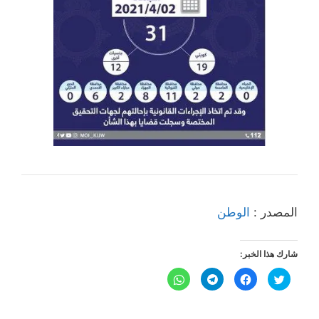
المصدر :
الوطن
شارك هذا الخبر:
ا
ا
ا
ا
ض
ن
ن
ن
غ
ق
ق
ق
ط
ر
ر
ر
ل
ل
ل
ل